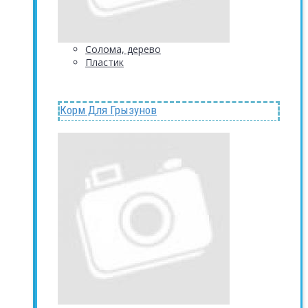
Солома, дерево
Пластик
Корм Для Грызунов