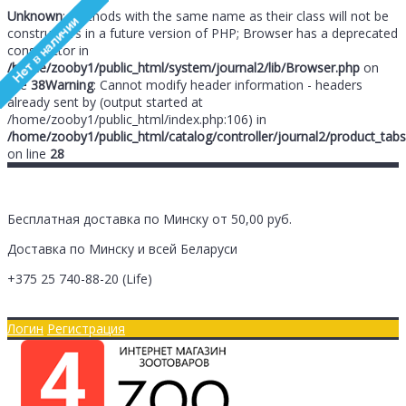
Unknown
: Methods with the same name as their class will not be
constructors in a future version of PHP; Browser has a deprecated
constructor in
/home/zooby1/public_html/system/journal2/lib/Browser.php
on
line
38
Warning
: Cannot modify header information - headers
already sent by (output started at
/home/zooby1/public_html/index.php:106) in
/home/zooby1/public_html/catalog/controller/journal2/product_tabs
on line
28
Бесплатная доставка по Минску от 50,00 руб.
Доставка по Минску и всей Беларуси
+375 25
740-88-20
(Life)
Главная
Оплата/Доставка
Логин
Регистрация