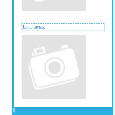
Террариумы
+