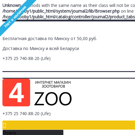
Unknown
: Methods with the same name as their class will not be c
/home/zooby1/public_html/system/journal2/lib/Browser.php
on line
/home/zooby1/public_html/catalog/controller/journal2/product_tabs
Бесплатная доставка по Минску от 50,00 руб.
Доставка по Минску и всей Беларуси
+375 25
740-88-20
(Life)
Главная
Заметки (
0
)
Личный Кабинет
Оплата/Доставка
Контак
Логин
Регистрация
+375 25
740-88-20
(Life)