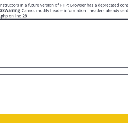
onstructors in a future version of PHP; Browser has a deprecated cons
38
Warning
: Cannot modify header information - headers already sent
.php
on line
28
ты