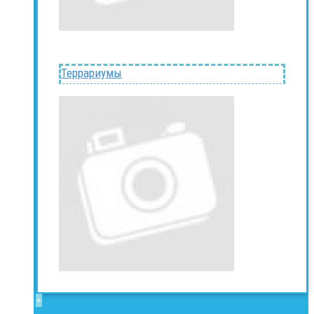
Террариумы
+