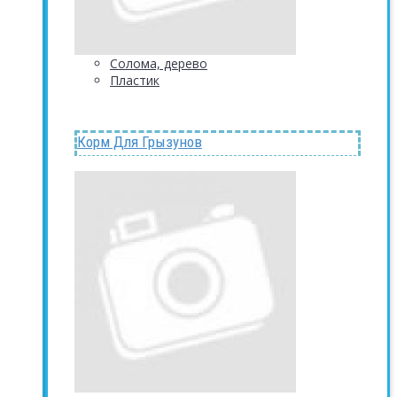
Солома, дерево
Пластик
Корм Для Грызунов