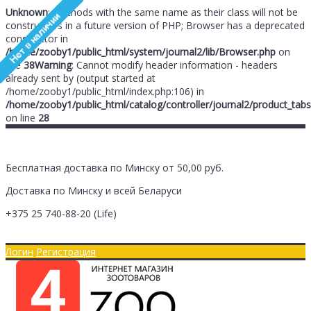
Unknown
: Methods with the same name as their class will not be
constructors in a future version of PHP; Browser has a deprecated
constructor in
/home/zooby1/public_html/system/journal2/lib/Browser.php
on
line
38
Warning
: Cannot modify header information - headers
already sent by (output started at
/home/zooby1/public_html/index.php:106) in
/home/zooby1/public_html/catalog/controller/journal2/product_tabs
on line
28
Бесплатная доставка по Минску от 50,00 руб.
Доставка по Минску и всей Беларуси
+375 25
740-88-20
(Life)
Главная
Оплата/Доставка
Логин
Регистрация