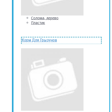
Солома, дерево
Пластик
Корм Для Грызунов