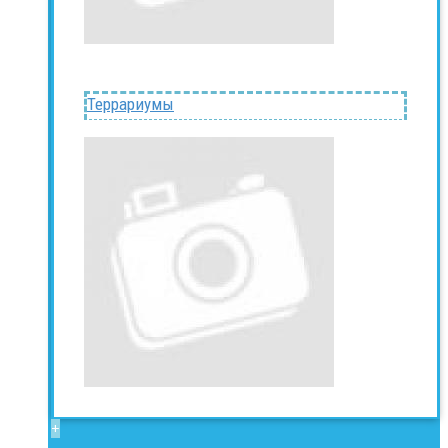
Террариумы
+