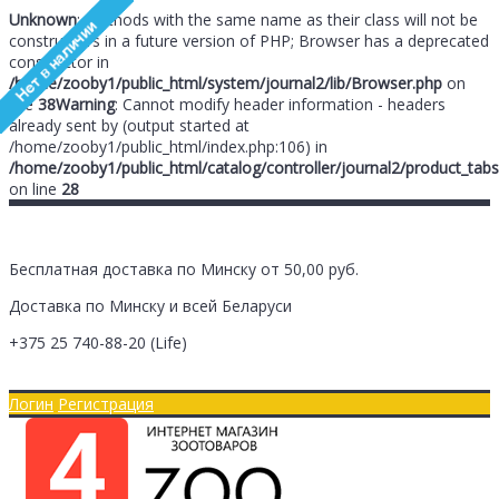
Unknown
: Methods with the same name as their class will not be
constructors in a future version of PHP; Browser has a deprecated
constructor in
/home/zooby1/public_html/system/journal2/lib/Browser.php
on
line
38
Warning
: Cannot modify header information - headers
already sent by (output started at
/home/zooby1/public_html/index.php:106) in
/home/zooby1/public_html/catalog/controller/journal2/product_tabs
on line
28
Бесплатная доставка по Минску от 50,00 руб.
Доставка по Минску и всей Беларуси
+375 25
740-88-20
(Life)
Главная
Оплата/Доставка
Логин
Регистрация