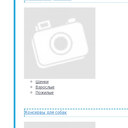
Щенки
Взрослые
Пожилые
Консервы для собак