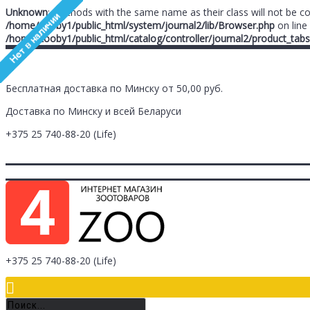
Unknown
: Methods with the same name as their class will not be c
/home/zooby1/public_html/system/journal2/lib/Browser.php
on line
/home/zooby1/public_html/catalog/controller/journal2/product_tabs
Бесплатная доставка по Минску от 50,00 руб.
Доставка по Минску и всей Беларуси
+375 25
740-88-20
(Life)
Главная
Заметки (
0
)
Личный Кабинет
Оплата/Доставка
Контак
Логин
Регистрация
+375 25
740-88-20
(Life)