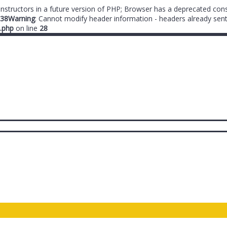
onstructors in a future version of PHP; Browser has a deprecated cons
38
Warning
: Cannot modify header information - headers already sent
.php
on line
28
ты