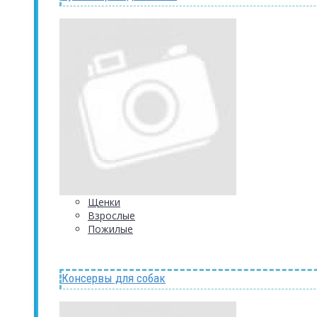
Щенки
Взрослые
Пожилые
Консервы для собак