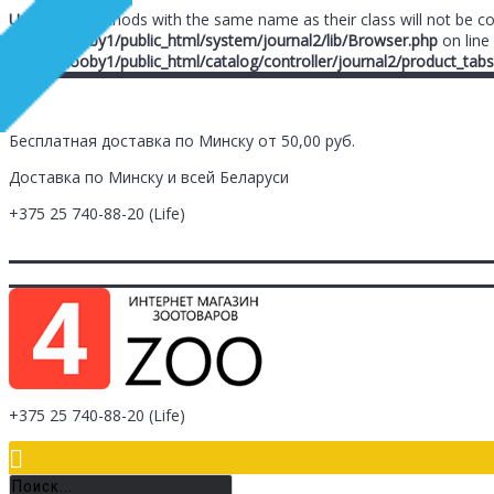
Unknown
: Methods with the same name as their class will not be c
/home/zooby1/public_html/system/journal2/lib/Browser.php
on line
/home/zooby1/public_html/catalog/controller/journal2/product_tabs
Бесплатная доставка по Минску от 50,00 руб.
Доставка по Минску и всей Беларуси
+375 25
740-88-20
(Life)
Главная
Заметки (
0
)
Личный Кабинет
Оплата/Доставка
Контак
Логин
Регистрация
+375 25
740-88-20
(Life)