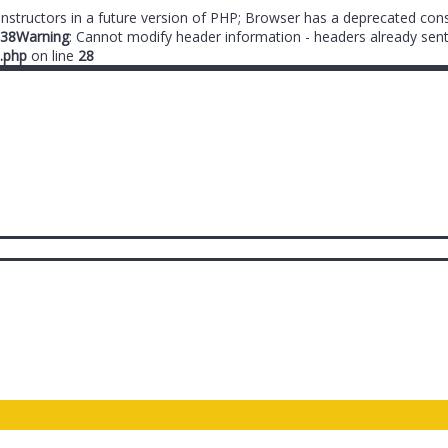
onstructors in a future version of PHP; Browser has a deprecated cons
38
Warning
: Cannot modify header information - headers already sent
.php
on line
28
ты