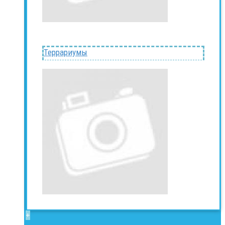
Террариумы
+