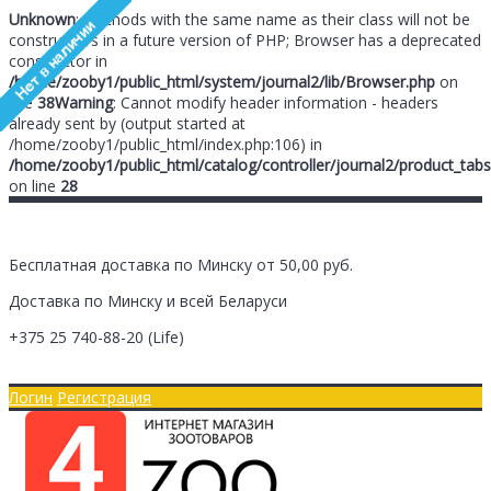
Unknown
: Methods with the same name as their class will not be
constructors in a future version of PHP; Browser has a deprecated
constructor in
/home/zooby1/public_html/system/journal2/lib/Browser.php
on
line
38
Warning
: Cannot modify header information - headers
already sent by (output started at
/home/zooby1/public_html/index.php:106) in
/home/zooby1/public_html/catalog/controller/journal2/product_tabs
on line
28
Бесплатная доставка по Минску от 50,00 руб.
Доставка по Минску и всей Беларуси
+375 25
740-88-20
(Life)
Главная
Оплата/Доставка
Логин
Регистрация