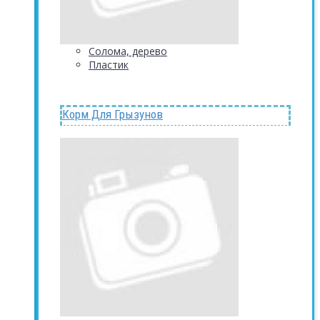
Солома, дерево
Пластик
Корм Для Грызунов