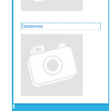
Террариумы
+