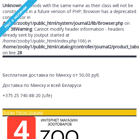
Unknown
: Methods with the same name as their class will not be
constructors in a future version of PHP; Browser has a deprecated
constructor in
/home/zooby1/public_html/system/journal2/lib/Browser.php
on
line
38
Warning
: Cannot modify header information - headers
already sent by (output started at
/home/zooby1/public_html/index.php:106) in
/home/zooby1/public_html/catalog/controller/journal2/product_tabs
on line
28
Бесплатная доставка по Минску от 50,00 руб.
Доставка по Минску и всей Беларуси
+375 25
740-88-20
(Life)
Главная
Оплата/Доставка
Логин
Регистрация