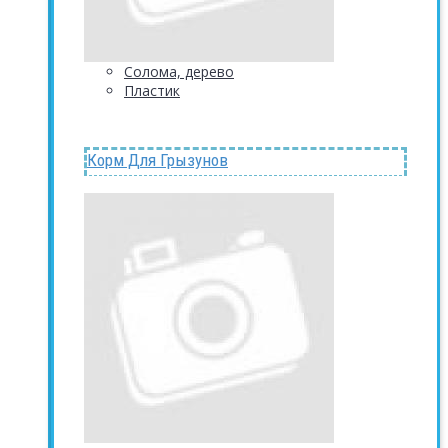
Солома, дерево
Пластик
Корм Для Грызунов