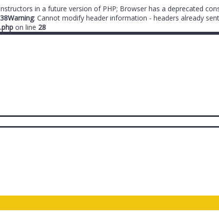
onstructors in a future version of PHP; Browser has a deprecated cons
38
Warning
: Cannot modify header information - headers already sent
.php
on line
28
ты