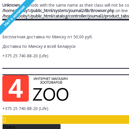
Unknown
: Methods with the same name as their class will not be c
/home/zooby1/public_html/system/journal2/lib/Browser.php
on line
/home/zooby1/public_html/catalog/controller/journal2/product_tabs
Бесплатная доставка по Минску от 50,00 руб.
Доставка по Минску и всей Беларуси
+375 25
740-88-20
(Life)
Главная
Заметки (
0
)
Личный Кабинет
Оплата/Доставка
Контак
Логин
Регистрация
+375 25
740-88-20
(Life)