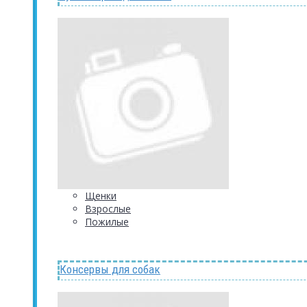
Щенки
Взрослые
Пожилые
Консервы для собак