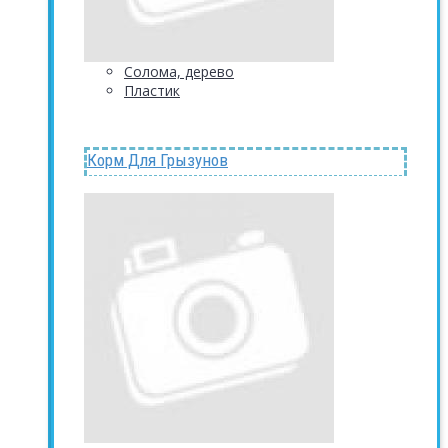
Солома, дерево
Пластик
Корм Для Грызунов