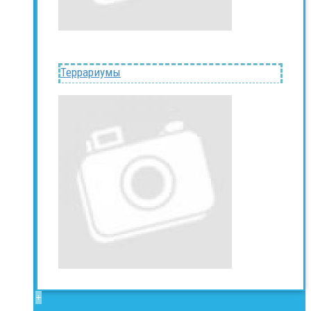
Террариумы
+