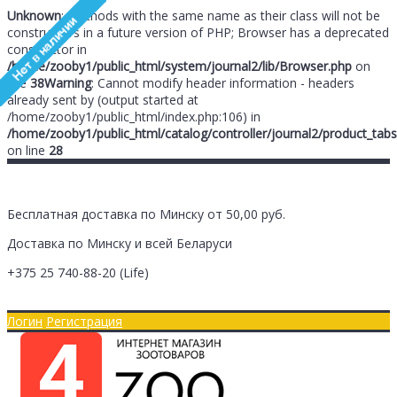
Unknown
: Methods with the same name as their class will not be
constructors in a future version of PHP; Browser has a deprecated
constructor in
/home/zooby1/public_html/system/journal2/lib/Browser.php
on
line
38
Warning
: Cannot modify header information - headers
already sent by (output started at
/home/zooby1/public_html/index.php:106) in
/home/zooby1/public_html/catalog/controller/journal2/product_tabs
on line
28
Бесплатная доставка по Минску от 50,00 руб.
Доставка по Минску и всей Беларуси
+375 25
740-88-20
(Life)
Главная
Оплата/Доставка
Логин
Регистрация