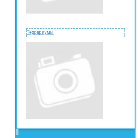
Террариумы
+