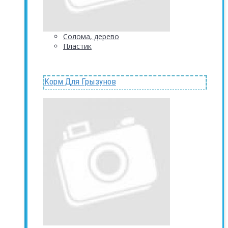
Солома, дерево
Пластик
Корм Для Грызунов