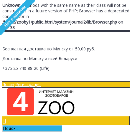
Unknown
: Methods with the same name as their class will not be
constructors in a future version of PHP; Browser has a deprecated
constructor in
/home/zooby1/public_html/system/journal2/lib/Browser.php
on
line
38
Бесплатная доставка по Минску от 50,00 руб.
Доставка по Минску и всей Беларуси
+375 25
740-88-20
(Life)
Главная
Оплата/Доставка
Логин
Регистрация